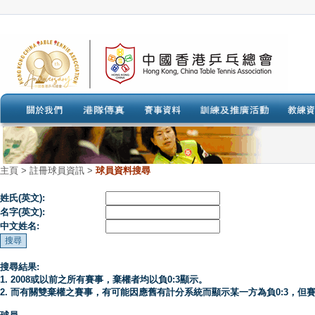
主頁
>
註冊球員資訊 >
球員資料搜尋
姓氏(英文):
名字(英文):
中文姓名:
搜尋結果:
1. 2008或以前之所有賽事，棄權者均以負0:3顯示。
2. 而有關雙棄權之賽事，有可能因應舊有計分系統而顯示某一方為負0:3，