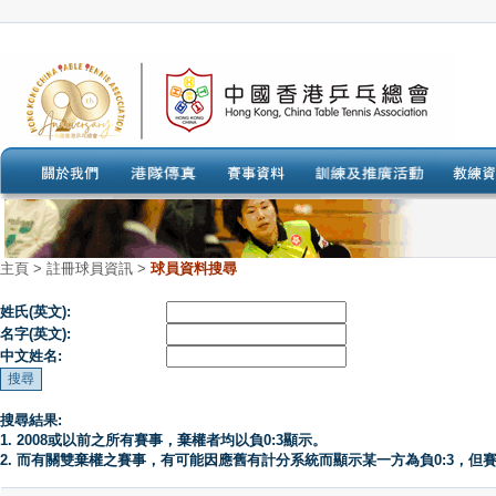
主頁
>
註冊球員資訊 >
球員資料搜尋
姓氏(英文):
名字(英文):
中文姓名:
搜尋結果:
1. 2008或以前之所有賽事，棄權者均以負0:3顯示。
2. 而有關雙棄權之賽事，有可能因應舊有計分系統而顯示某一方為負0:3，