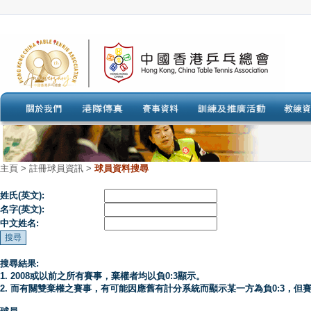
主頁
>
註冊球員資訊 >
球員資料搜尋
姓氏(英文):
名字(英文):
中文姓名:
搜尋結果:
1. 2008或以前之所有賽事，棄權者均以負0:3顯示。
2. 而有關雙棄權之賽事，有可能因應舊有計分系統而顯示某一方為負0:3，