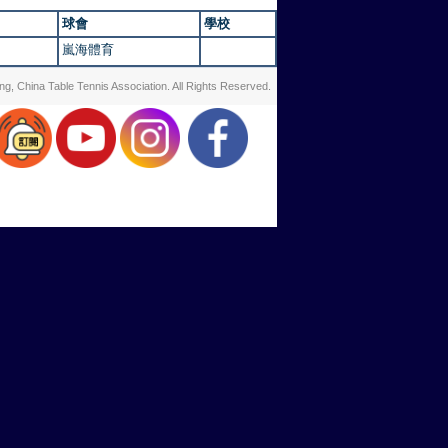
球會
學校
嵐海體育