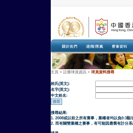
主頁
>
註冊球員資訊 >
球員資料搜尋
姓氏(英文):
名字(英文):
中文姓名:
搜尋結果:
1. 2008或以前之所有賽事，棄權者均以負0:3顯
2. 而有關雙棄權之賽事，有可能因應舊有計分