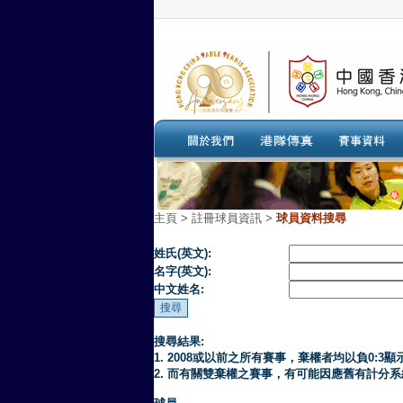
主頁
>
註冊球員資訊 >
球員資料搜尋
姓氏(英文):
名字(英文):
中文姓名:
搜尋結果:
1. 2008或以前之所有賽事，棄權者均以負0:3顯
2. 而有關雙棄權之賽事，有可能因應舊有計分