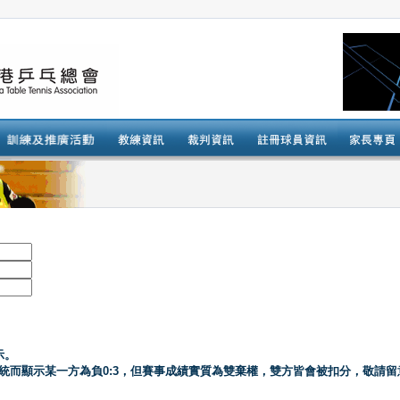
示。
系統而顯示某一方為負0:3，但賽事成績實質為雙棄權，雙方皆會被扣分，敬請留