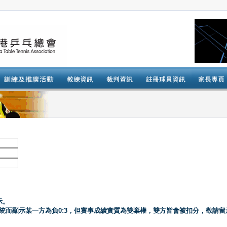
示。
系統而顯示某一方為負0:3，但賽事成績實質為雙棄權，雙方皆會被扣分，敬請留