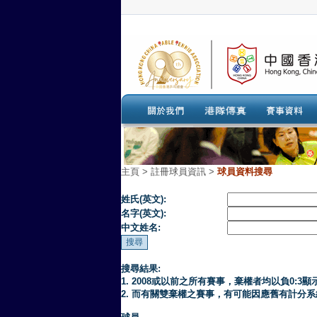
主頁
>
註冊球員資訊 >
球員資料搜尋
姓氏(英文):
名字(英文):
中文姓名:
搜尋結果:
1. 2008或以前之所有賽事，棄權者均以負0:3顯
2. 而有關雙棄權之賽事，有可能因應舊有計分