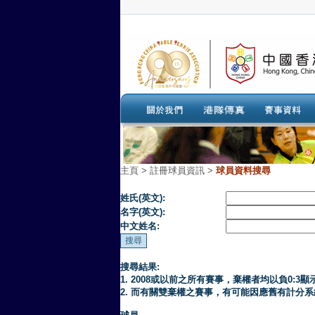
主頁
>
註冊球員資訊 >
球員資料搜尋
姓氏(英文):
名字(英文):
中文姓名:
搜尋結果:
1. 2008或以前之所有賽事，棄權者均以負0:3顯
2. 而有關雙棄權之賽事，有可能因應舊有計分