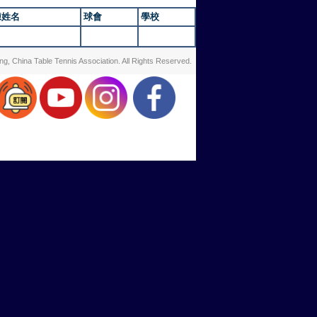
練姓名
球會
學校