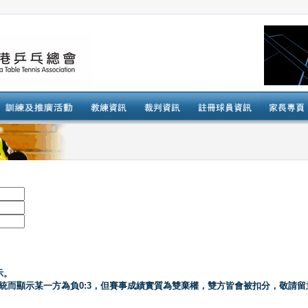
示。
系統而顯示某一方為負0:3，但賽事成績實質為雙棄權，雙方皆會被扣分，敬請留