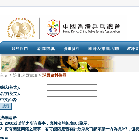
主頁
>
註冊球員資訊 >
球員資料搜尋
姓氏(英文):
名字(英文):
中文姓名:
搜尋結果:
1. 2008或以前之所有賽事，棄權者均以負0:3顯示。
2. 而有關雙棄權之賽事，有可能因應舊有計分系統而顯示某一方為負0:3，