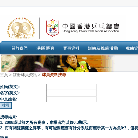
主頁
>
註冊球員資訊 >
球員資料搜尋
姓氏(英文):
名字(英文):
中文姓名:
搜尋結果:
1. 2008或以前之所有賽事，棄權者均以負0:3顯示。
2. 而有關雙棄權之賽事，有可能因應舊有計分系統而顯示某一方為負0:3，