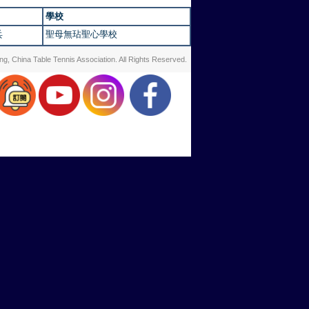
學校
乓
聖母無玷聖心學校