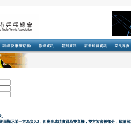
示。
系統而顯示某一方為負0:3，但賽事成績實質為雙棄權，雙方皆會被扣分，敬請留