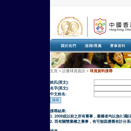
主頁
>
註冊球員資訊 >
球員資料搜尋
姓氏(英文):
名字(英文):
中文姓名:
搜尋結果:
1. 2008或以前之所有賽事，棄權者均以負0:3顯
2. 而有關雙棄權之賽事，有可能因應舊有計分