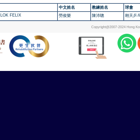
中文姓名
教練姓名
球會
 LOK FELIX
勞俊樂
陳沛聰
翱天乒