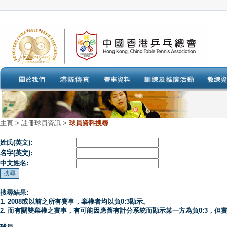
主頁
>
註冊球員資訊 >
球員資料搜尋
姓氏(英文):
名字(英文):
中文姓名:
搜尋結果:
1. 2008或以前之所有賽事，棄權者均以負0:3顯示。
2. 而有關雙棄權之賽事，有可能因應舊有計分系統而顯示某一方為負0:3，