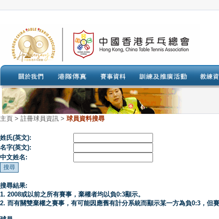
主頁
>
註冊球員資訊 >
球員資料搜尋
姓氏(英文):
名字(英文):
中文姓名:
搜尋結果:
1. 2008或以前之所有賽事，棄權者均以負0:3顯示。
2. 而有關雙棄權之賽事，有可能因應舊有計分系統而顯示某一方為負0:3，