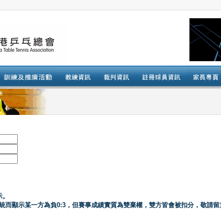
示。
系統而顯示某一方為負0:3，但賽事成績實質為雙棄權，雙方皆會被扣分，敬請留