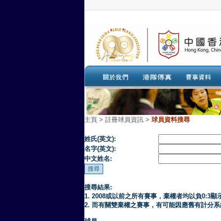
主頁
>
註冊球員資訊 >
球員資料搜尋
姓氏(英文):
名字(英文):
中文姓名:
搜尋結果:
1. 2008或以前之所有賽事，棄權者均以負0:3顯
2. 而有關雙棄權之賽事，有可能因應舊有計分