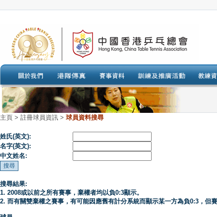
主頁
>
註冊球員資訊 >
球員資料搜尋
姓氏(英文):
名字(英文):
中文姓名:
搜尋結果:
1. 2008或以前之所有賽事，棄權者均以負0:3顯示。
2. 而有關雙棄權之賽事，有可能因應舊有計分系統而顯示某一方為負0:3，