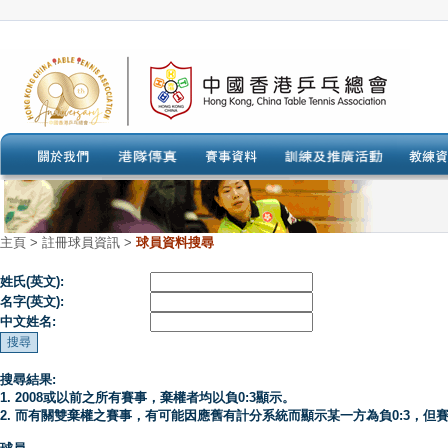
主頁
>
註冊球員資訊 >
球員資料搜尋
姓氏(英文):
名字(英文):
中文姓名:
搜尋結果:
1. 2008或以前之所有賽事，棄權者均以負0:3顯示。
2. 而有關雙棄權之賽事，有可能因應舊有計分系統而顯示某一方為負0:3，