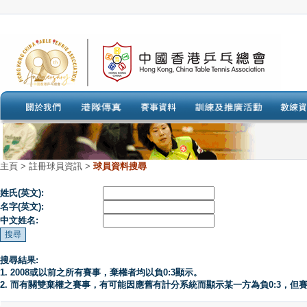
主頁
>
註冊球員資訊 >
球員資料搜尋
姓氏(英文):
名字(英文):
中文姓名:
搜尋結果:
1. 2008或以前之所有賽事，棄權者均以負0:3顯示。
2. 而有關雙棄權之賽事，有可能因應舊有計分系統而顯示某一方為負0:3，