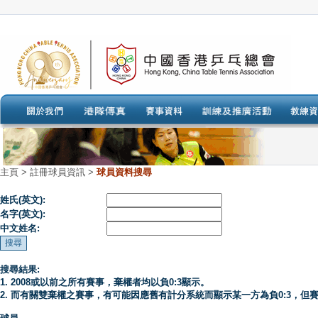
主頁
>
註冊球員資訊 >
球員資料搜尋
姓氏(英文):
名字(英文):
中文姓名:
搜尋結果:
1. 2008或以前之所有賽事，棄權者均以負0:3顯示。
2. 而有關雙棄權之賽事，有可能因應舊有計分系統而顯示某一方為負0:3，