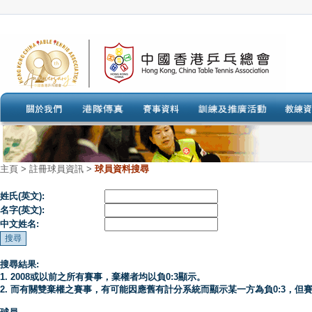
主頁
>
註冊球員資訊 >
球員資料搜尋
姓氏(英文):
名字(英文):
中文姓名:
搜尋結果:
1. 2008或以前之所有賽事，棄權者均以負0:3顯示。
2. 而有關雙棄權之賽事，有可能因應舊有計分系統而顯示某一方為負0:3，