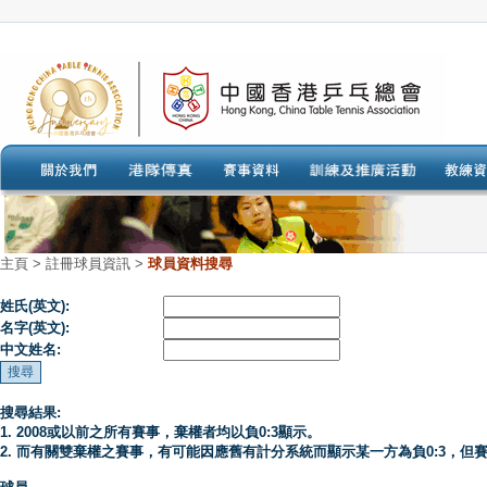
主頁
>
註冊球員資訊 >
球員資料搜尋
姓氏(英文):
名字(英文):
中文姓名:
搜尋結果:
1. 2008或以前之所有賽事，棄權者均以負0:3顯示。
2. 而有關雙棄權之賽事，有可能因應舊有計分系統而顯示某一方為負0:3，