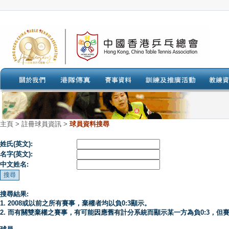
主頁
>
註冊球員資訊 >
球員資料搜尋
姓氏(英文):
名字(英文):
中文姓名:
搜尋結果:
1. 2008或以前之所有賽事，棄權者均以負0:3顯示。
2. 而有關雙棄權之賽事，有可能因應舊有計分系統而顯示某一方為負0:3，