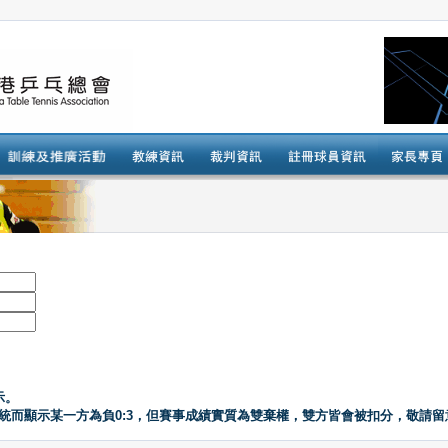
示。
系統而顯示某一方為負0:3，但賽事成績實質為雙棄權，雙方皆會被扣分，敬請留