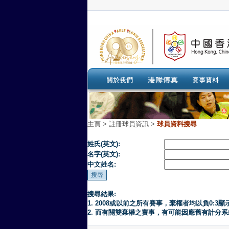
主頁
>
註冊球員資訊 >
球員資料搜尋
姓氏(英文):
名字(英文):
中文姓名:
搜尋結果:
1. 2008或以前之所有賽事，棄權者均以負0:3顯
2. 而有關雙棄權之賽事，有可能因應舊有計分