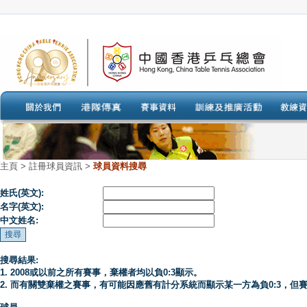
主頁
>
註冊球員資訊 >
球員資料搜尋
姓氏(英文):
名字(英文):
中文姓名:
搜尋結果:
1. 2008或以前之所有賽事，棄權者均以負0:3顯示。
2. 而有關雙棄權之賽事，有可能因應舊有計分系統而顯示某一方為負0:3，