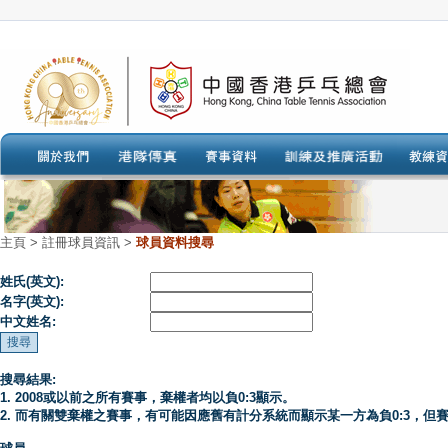
主頁
>
註冊球員資訊 >
球員資料搜尋
姓氏(英文):
名字(英文):
中文姓名:
搜尋結果:
1. 2008或以前之所有賽事，棄權者均以負0:3顯示。
2. 而有關雙棄權之賽事，有可能因應舊有計分系統而顯示某一方為負0:3，