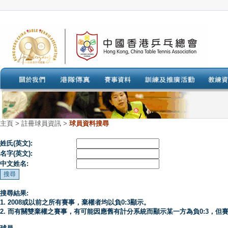
主頁
>
註冊球員資訊 >
球員資料搜尋
姓氏(英文):
名字(英文):
中文姓名:
搜尋結果:
1. 2008或以前之所有賽事，棄權者均以負0:3顯示。
2. 而有關雙棄權之賽事，有可能因應舊有計分系統而顯示某一方為負0:3，