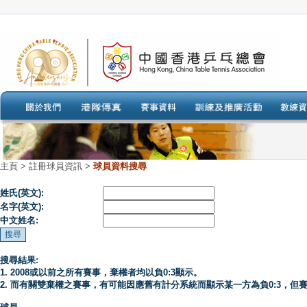
主頁
>
註冊球員資訊 >
球員資料搜尋
姓氏(英文):
名字(英文):
中文姓名:
搜尋結果:
1. 2008或以前之所有賽事，棄權者均以負0:3顯示。
2. 而有關雙棄權之賽事，有可能因應舊有計分系統而顯示某一方為負0:3，