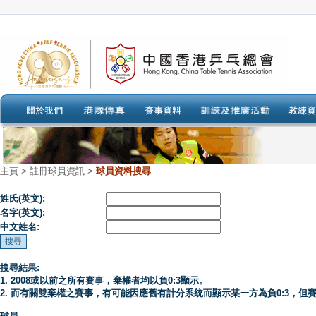
主頁
>
註冊球員資訊 >
球員資料搜尋
姓氏(英文):
名字(英文):
中文姓名:
搜尋結果:
1. 2008或以前之所有賽事，棄權者均以負0:3顯示。
2. 而有關雙棄權之賽事，有可能因應舊有計分系統而顯示某一方為負0:3，