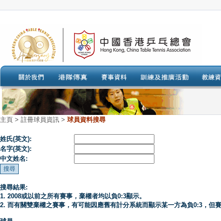
主頁
>
註冊球員資訊 >
球員資料搜尋
姓氏(英文):
名字(英文):
中文姓名:
搜尋結果:
1. 2008或以前之所有賽事，棄權者均以負0:3顯示。
2. 而有關雙棄權之賽事，有可能因應舊有計分系統而顯示某一方為負0:3，