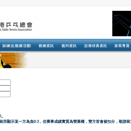
示。
系統而顯示某一方為負0:3，但賽事成績實質為雙棄權，雙方皆會被扣分，敬請留