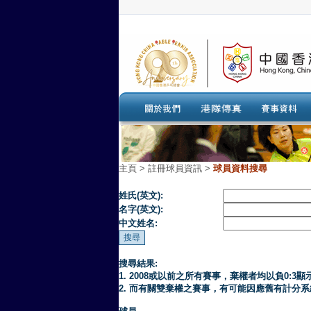
主頁
>
註冊球員資訊 >
球員資料搜尋
姓氏(英文):
名字(英文):
中文姓名:
搜尋結果:
1. 2008或以前之所有賽事，棄權者均以負0:3顯
2. 而有關雙棄權之賽事，有可能因應舊有計分