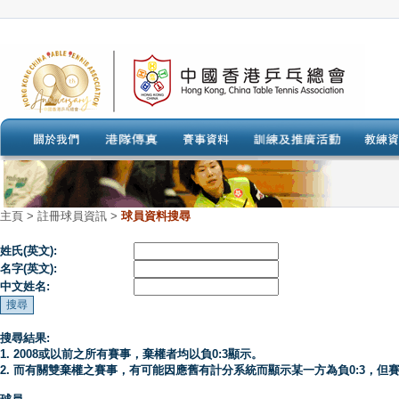
主頁
>
註冊球員資訊 >
球員資料搜尋
姓氏(英文):
名字(英文):
中文姓名:
搜尋結果:
1. 2008或以前之所有賽事，棄權者均以負0:3顯示。
2. 而有關雙棄權之賽事，有可能因應舊有計分系統而顯示某一方為負0:3，