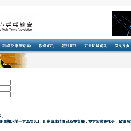
示。
系統而顯示某一方為負0:3，但賽事成績實質為雙棄權，雙方皆會被扣分，敬請留