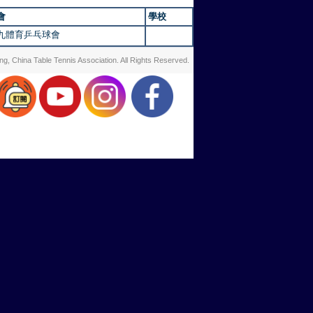
會
學校
九體育乒乓球會