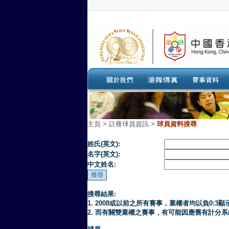
主頁
>
註冊球員資訊 >
球員資料搜尋
姓氏(英文):
名字(英文):
中文姓名:
搜尋結果:
1. 2008或以前之所有賽事，棄權者均以負0:3顯
2. 而有關雙棄權之賽事，有可能因應舊有計分