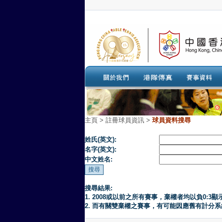
主頁
>
註冊球員資訊 >
球員資料搜尋
姓氏(英文):
名字(英文):
中文姓名:
搜尋結果:
1. 2008或以前之所有賽事，棄權者均以負0:3顯
2. 而有關雙棄權之賽事，有可能因應舊有計分