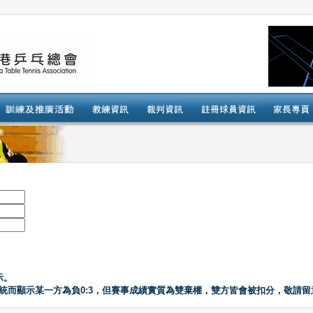
示。
系統而顯示某一方為負0:3，但賽事成績實質為雙棄權，雙方皆會被扣分，敬請留