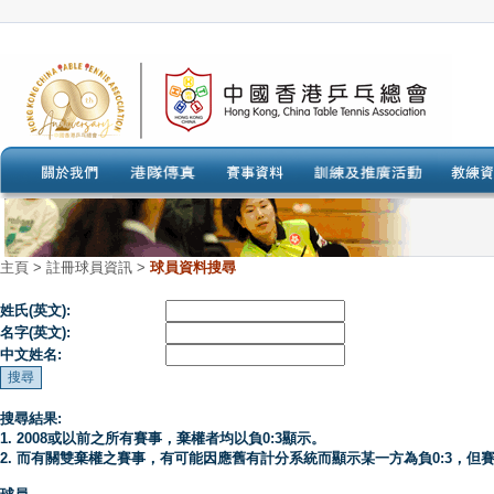
主頁
>
註冊球員資訊 >
球員資料搜尋
姓氏(英文):
名字(英文):
中文姓名:
搜尋結果:
1. 2008或以前之所有賽事，棄權者均以負0:3顯示。
2. 而有關雙棄權之賽事，有可能因應舊有計分系統而顯示某一方為負0:3，