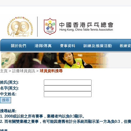
主頁
>
註冊球員資訊 >
球員資料搜尋
姓氏(英文):
名字(英文):
中文姓名:
搜尋結果:
1. 2008或以前之所有賽事，棄權者均以負0:3顯示。
2. 而有關雙棄權之賽事，有可能因應舊有計分系統而顯示某一方為負0:3，