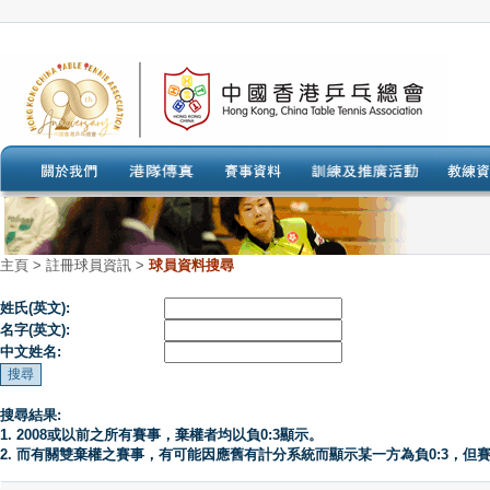
主頁
>
註冊球員資訊 >
球員資料搜尋
姓氏(英文):
名字(英文):
中文姓名:
搜尋結果:
1. 2008或以前之所有賽事，棄權者均以負0:3顯示。
2. 而有關雙棄權之賽事，有可能因應舊有計分系統而顯示某一方為負0:3，