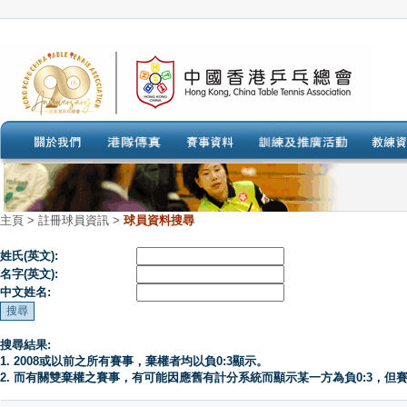
主頁
>
註冊球員資訊 >
球員資料搜尋
姓氏(英文):
名字(英文):
中文姓名:
搜尋結果:
1. 2008或以前之所有賽事，棄權者均以負0:3顯示。
2. 而有關雙棄權之賽事，有可能因應舊有計分系統而顯示某一方為負0:3，