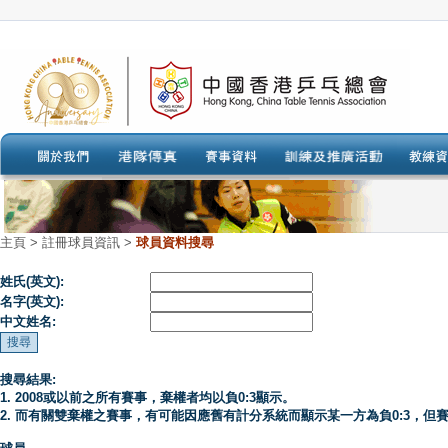
主頁
>
註冊球員資訊 >
球員資料搜尋
姓氏(英文):
名字(英文):
中文姓名:
搜尋結果:
1. 2008或以前之所有賽事，棄權者均以負0:3顯示。
2. 而有關雙棄權之賽事，有可能因應舊有計分系統而顯示某一方為負0:3，