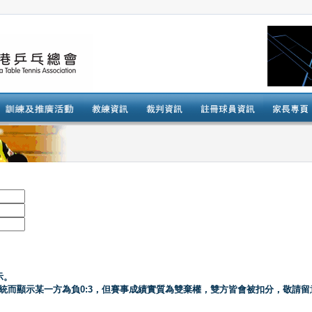
示。
系統而顯示某一方為負0:3，但賽事成績實質為雙棄權，雙方皆會被扣分，敬請留