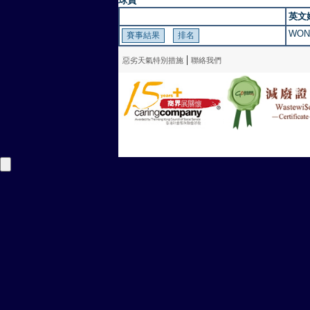
球員
英文
WON