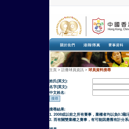
主頁
>
註冊球員資訊 >
球員資料搜尋
姓氏(英文):
名字(英文):
中文姓名:
搜尋結果:
1. 2008或以前之所有賽事，棄權者均以負0:3顯
2. 而有關雙棄權之賽事，有可能因應舊有計分