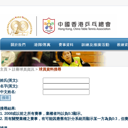
主頁
>
註冊球員資訊 >
球員資料搜尋
姓氏(英文):
名字(英文):
中文姓名:
搜尋結果:
1. 2008或以前之所有賽事，棄權者均以負0:3顯示。
2. 而有關雙棄權之賽事，有可能因應舊有計分系統而顯示某一方為負0:3，