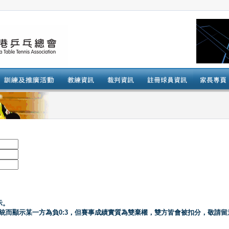
示。
系統而顯示某一方為負0:3，但賽事成績實質為雙棄權，雙方皆會被扣分，敬請留