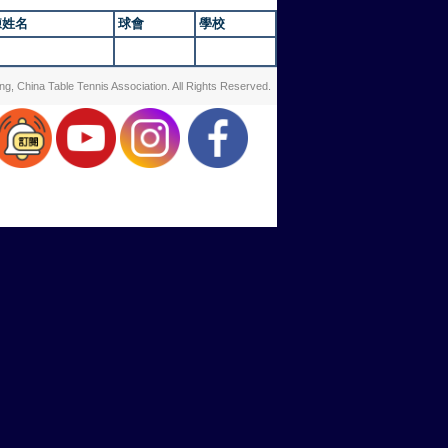
練姓名
球會
學校