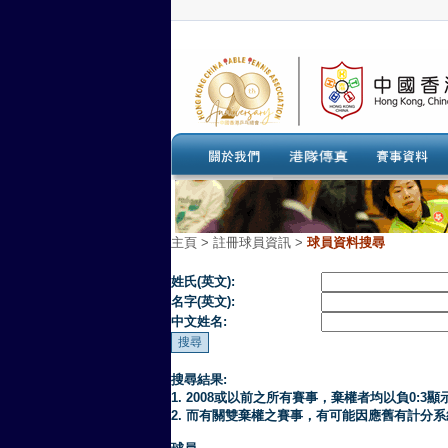
主頁
>
註冊球員資訊 >
球員資料搜尋
姓氏(英文):
名字(英文):
中文姓名:
搜尋結果:
1. 2008或以前之所有賽事，棄權者均以負0:3顯
2. 而有關雙棄權之賽事，有可能因應舊有計分