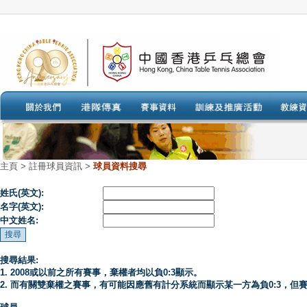
主頁
>
註冊球員資訊 >
球員資料搜尋
姓氏(英文):
名字(英文):
中文姓名:
搜尋結果:
1. 2008或以前之所有賽事，棄權者均以負0:3顯示。
2. 而有關雙棄權之賽事，有可能因應舊有計分系統而顯示某一方為負0:3，