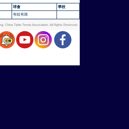
球會
學校
有紋有路