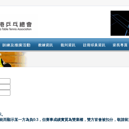
示。
系統而顯示某一方為負0:3，但賽事成績實質為雙棄權，雙方皆會被扣分，敬請留