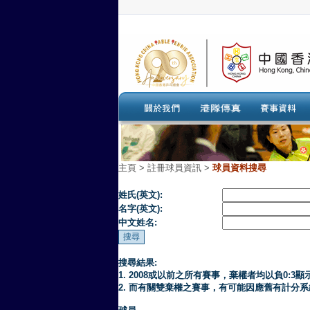
主頁
>
註冊球員資訊 >
球員資料搜尋
姓氏(英文):
名字(英文):
中文姓名:
搜尋結果:
1. 2008或以前之所有賽事，棄權者均以負0:3顯
2. 而有關雙棄權之賽事，有可能因應舊有計分