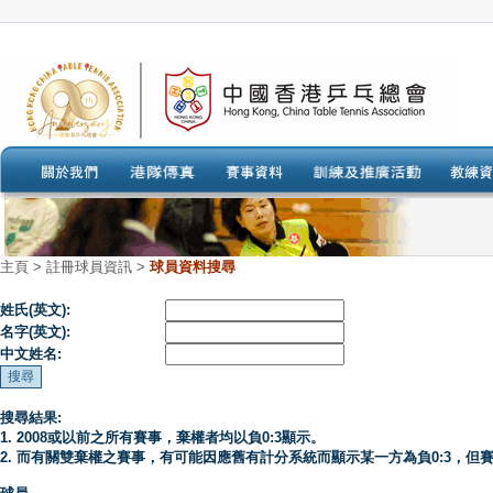
主頁
>
註冊球員資訊 >
球員資料搜尋
姓氏(英文):
名字(英文):
中文姓名:
搜尋結果:
1. 2008或以前之所有賽事，棄權者均以負0:3顯示。
2. 而有關雙棄權之賽事，有可能因應舊有計分系統而顯示某一方為負0:3，