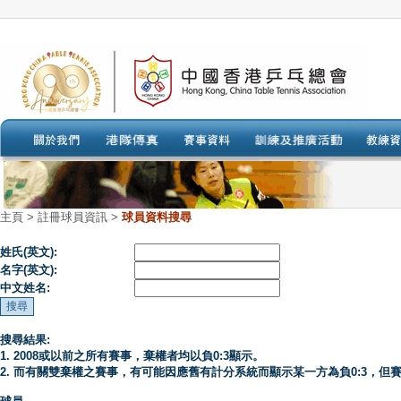
主頁
>
註冊球員資訊 >
球員資料搜尋
姓氏(英文):
名字(英文):
中文姓名:
搜尋結果:
1. 2008或以前之所有賽事，棄權者均以負0:3顯示。
2. 而有關雙棄權之賽事，有可能因應舊有計分系統而顯示某一方為負0:3，