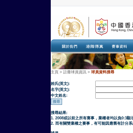
主頁
>
註冊球員資訊 >
球員資料搜尋
姓氏(英文):
名字(英文):
中文姓名:
搜尋結果:
1. 2008或以前之所有賽事，棄權者均以負0:3顯
2. 而有關雙棄權之賽事，有可能因應舊有計分