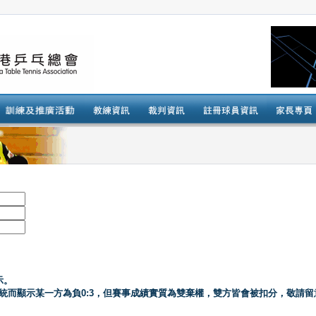
示。
系統而顯示某一方為負0:3，但賽事成績實質為雙棄權，雙方皆會被扣分，敬請留