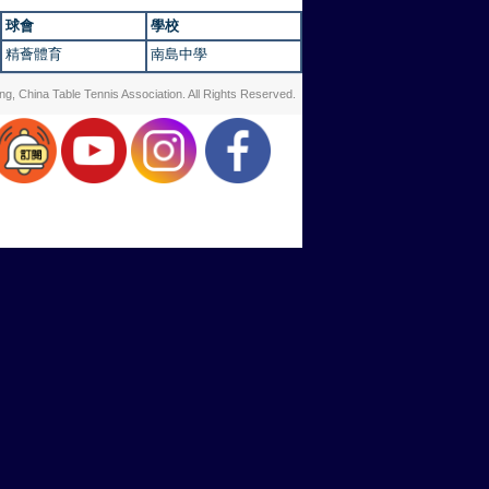
球會
學校
精薈體育
南島中學