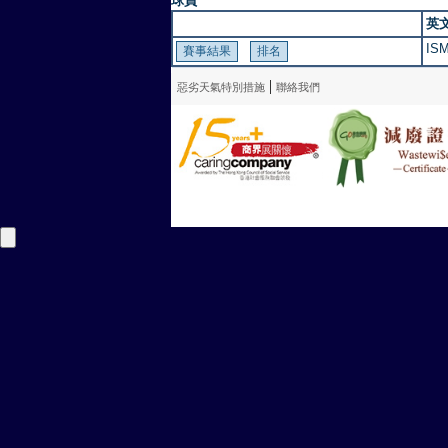
球員
英
IS