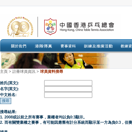
主頁
>
註冊球員資訊 >
球員資料搜尋
姓氏(英文):
名字(英文):
中文姓名:
搜尋結果:
1. 2008或以前之所有賽事，棄權者均以負0:3顯示。
2. 而有關雙棄權之賽事，有可能因應舊有計分系統而顯示某一方為負0:3，