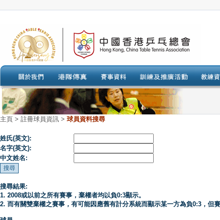
主頁
>
註冊球員資訊 >
球員資料搜尋
姓氏(英文):
名字(英文):
中文姓名:
搜尋結果:
1. 2008或以前之所有賽事，棄權者均以負0:3顯示。
2. 而有關雙棄權之賽事，有可能因應舊有計分系統而顯示某一方為負0:3，