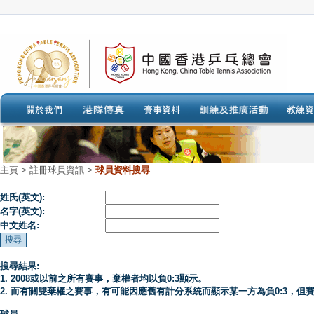
主頁
>
註冊球員資訊 >
球員資料搜尋
姓氏(英文):
名字(英文):
中文姓名:
搜尋結果:
1. 2008或以前之所有賽事，棄權者均以負0:3顯示。
2. 而有關雙棄權之賽事，有可能因應舊有計分系統而顯示某一方為負0:3，