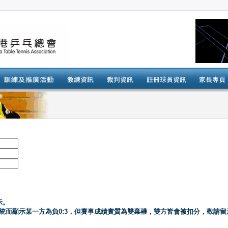
示。
系統而顯示某一方為負0:3，但賽事成績實質為雙棄權，雙方皆會被扣分，敬請留