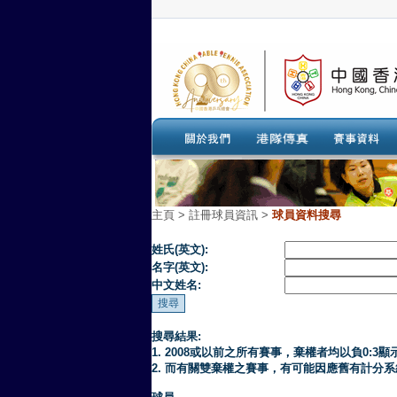
主頁
>
註冊球員資訊 >
球員資料搜尋
姓氏(英文):
名字(英文):
中文姓名:
搜尋結果:
1. 2008或以前之所有賽事，棄權者均以負0:3顯
2. 而有關雙棄權之賽事，有可能因應舊有計分