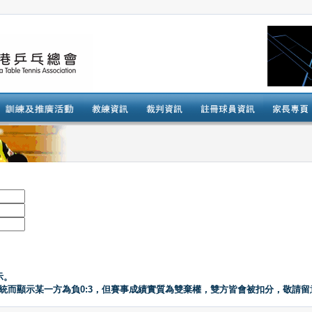
示。
系統而顯示某一方為負0:3，但賽事成績實質為雙棄權，雙方皆會被扣分，敬請留