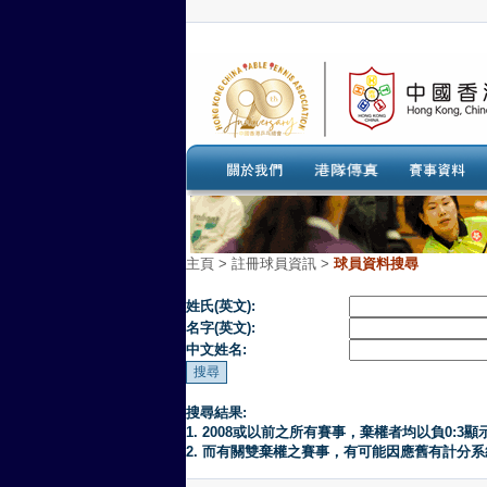
主頁
>
註冊球員資訊 >
球員資料搜尋
姓氏(英文):
名字(英文):
中文姓名:
搜尋結果:
1. 2008或以前之所有賽事，棄權者均以負0:3顯
2. 而有關雙棄權之賽事，有可能因應舊有計分