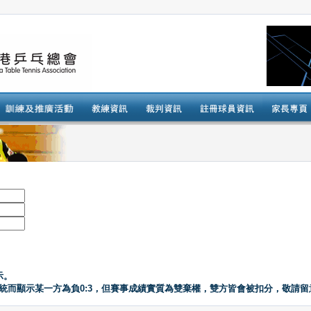
示。
系統而顯示某一方為負0:3，但賽事成績實質為雙棄權，雙方皆會被扣分，敬請留