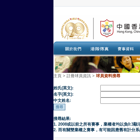
主頁
>
註冊球員資訊 >
球員資料搜尋
姓氏(英文):
名字(英文):
中文姓名:
搜尋結果:
1. 2008或以前之所有賽事，棄權者均以負0:3顯
2. 而有關雙棄權之賽事，有可能因應舊有計分